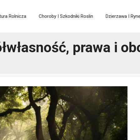
tura Rolnicza
Choroby I Szkodniki Roslin
Dzierzawa I Ryn
łwłasność, prawa i ob