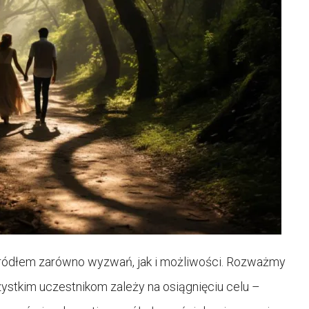
ródłem zarówno wyzwań, jak i możliwości. Rozważmy
ystkim uczestnikom zależy na osiągnięciu celu –