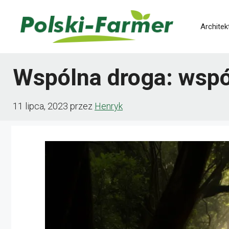
Przejdź
do
Architek
treści
Wspólna droga: wspó
11 lipca, 2023
przez
Henryk