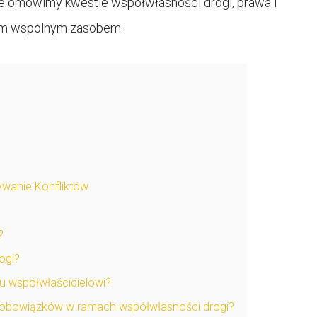
le omówimy kwestie współwłasności drogi, prawa i
tym wspólnym zasobem.
ywanie Konfliktów
?
ogi?
u współwłaścicielowi?
o obowiązków w ramach współwłasności drogi?