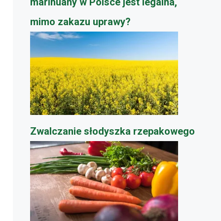
marihuany w Polsce jest legalna,
mimo zakazu uprawy?
​Zwalczanie słodyszka rzepakowego