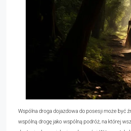
Wspólna droga dojazdowa do posesji może być ź
wspólną drogę jako wspólną podróż, na której wsz