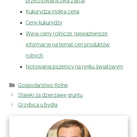
przechowalnictwa ziarna
Kukurydza mokra cena
Ceny kukurydzy
Www ceny rolnicze: najważniejsze
informacje na temat cen produktów
rolnych
Notowania pszenicy na rynku światowym
Kategorie
Gospodarstwo Rolne
Stawki za dzierżawę gruntu
Grzybica u bydła