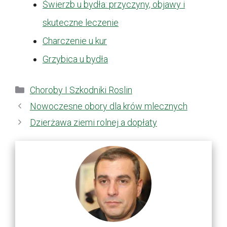
Świerzb u bydła: przyczyny, objawy i
skuteczne leczenie
Charczenie u kur
Grzybica u bydła
Kategorie
Choroby I Szkodniki Roslin
Nowoczesne obory dla krów mlecznych
Dzierżawa ziemi rolnej a dopłaty