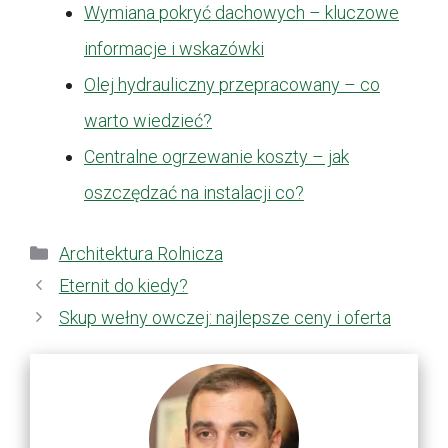
Wymiana pokryć dachowych – kluczowe
informacje i wskazówki
Olej hydrauliczny przepracowany – co
warto wiedzieć?
Centralne ogrzewanie koszty – jak
oszczędzać na instalacji co?
Kategorie
Architektura Rolnicza
Eternit do kiedy?
Skup wełny owczej: najlepsze ceny i oferta