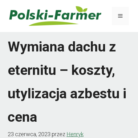
Przejdź
Menu
do
treści
Wymiana dachu z
eternitu – koszty,
utylizacja azbestu i
cena
23 czerwca, 2023
przez
Henryk