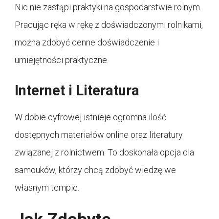
Nic nie zastąpi praktyki na gospodarstwie rolnym.
Pracując ręka w rękę z doświadczonymi rolnikami,
można zdobyć cenne doświadczenie i
umiejętności praktyczne.
Internet i Literatura
W dobie cyfrowej istnieje ogromna ilość
dostępnych materiałów online oraz literatury
związanej z rolnictwem. To doskonała opcja dla
samouków, którzy chcą zdobyć wiedzę we
własnym tempie.