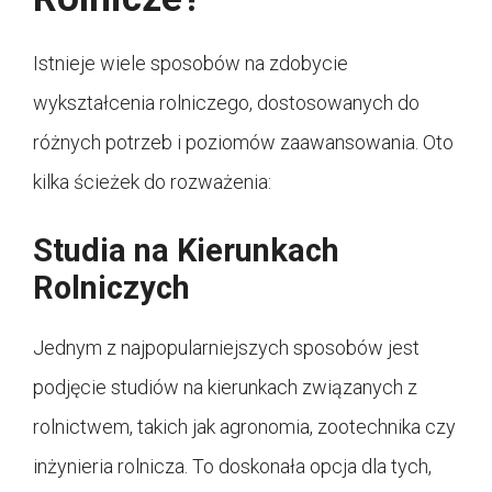
Istnieje wiele sposobów na zdobycie
wykształcenia rolniczego, dostosowanych do
różnych potrzeb i poziomów zaawansowania. Oto
kilka ścieżek do rozważenia:
Studia na Kierunkach
Rolniczych
Jednym z najpopularniejszych sposobów jest
podjęcie studiów na kierunkach związanych z
rolnictwem, takich jak agronomia, zootechnika czy
inżynieria rolnicza. To doskonała opcja dla tych,