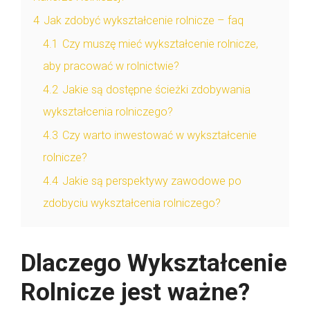
4
Jak zdobyć wykształcenie rolnicze – faq
4.1
Czy muszę mieć wykształcenie rolnicze,
aby pracować w rolnictwie?
4.2
Jakie są dostępne ścieżki zdobywania
wykształcenia rolniczego?
4.3
Czy warto inwestować w wykształcenie
rolnicze?
4.4
Jakie są perspektywy zawodowe po
zdobyciu wykształcenia rolniczego?
Dlaczego Wykształcenie
Rolnicze jest ważne?