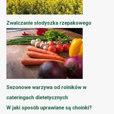
​Zwalczanie słodyszka rzepakowego
Sezonowe warzywa od rolników w
cateringach dietetycznych
W jaki sposób uprawiane są choinki?