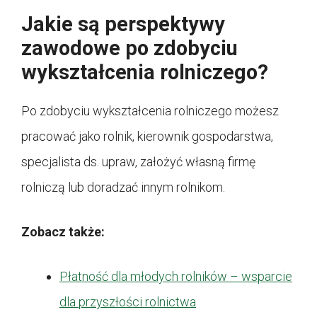
Jakie są perspektywy
zawodowe po zdobyciu
wykształcenia rolniczego?
Po zdobyciu wykształcenia rolniczego możesz
pracować jako rolnik, kierownik gospodarstwa,
specjalista ds. upraw, założyć własną firmę
rolniczą lub doradzać innym rolnikom.
Zobacz także:
Płatność dla młodych rolników – wsparcie
dla przyszłości rolnictwa