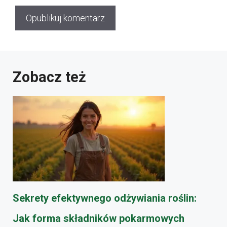
Zobacz też
Sekrety efektywnego odżywiania roślin:
Jak forma składników pokarmowych