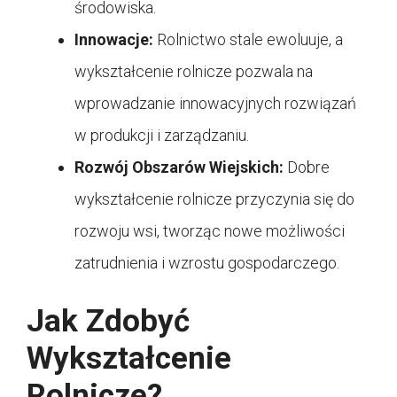
środowiska.
Innowacje:
Rolnictwo stale ewoluuje, a
wykształcenie rolnicze pozwala na
wprowadzanie innowacyjnych rozwiązań
w produkcji i zarządzaniu.
Rozwój Obszarów Wiejskich:
Dobre
wykształcenie rolnicze przyczynia się do
rozwoju wsi, tworząc nowe możliwości
zatrudnienia i wzrostu gospodarczego.
Jak Zdobyć
Wykształcenie
Rolnicze?