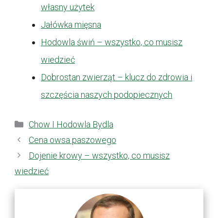
własny użytek
Jałówka mięsna
Hodowla świń – wszystko, co musisz
wiedzieć
Dobrostan zwierząt – klucz do zdrowia i
szczęścia naszych podopiecznych
Kategorie
Chow I Hodowla Bydla
Cena owsa paszowego
Dojenie krowy – wszystko, co musisz
wiedzieć