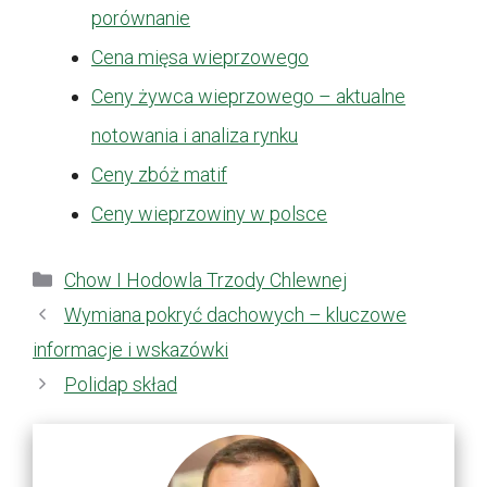
porównanie
Cena mięsa wieprzowego
Ceny żywca wieprzowego – aktualne
notowania i analiza rynku
Ceny zbóż matif
Ceny wieprzowiny w polsce
Kategorie
Chow I Hodowla Trzody Chlewnej
Wymiana pokryć dachowych – kluczowe
informacje i wskazówki
Polidap skład